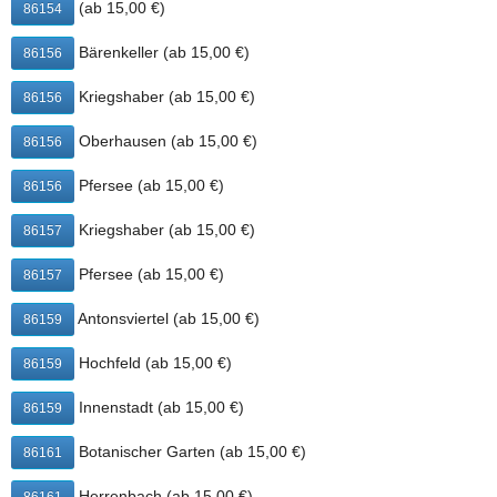
(ab 15,00 €)
86154
Veröffentlichungen sind nur mit ausdrücklicher, schriftlicher
Genehmigung durch Alf´s Burger- und Pizzamanufaktur
Bärenkeller (ab 15,00 €)
86156
erlaubt. Plattform der EU-Kommission zur Online-
Streitbeilegung: www.ec.europa.eu/consumers/odr Benötigen
Kriegshaber (ab 15,00 €)
86156
Sie einen Shop? Kontakt: https://www.deliver24.de
Bildquellen
Oberhausen (ab 15,00 €)
86156
Hntergrundbild: Corri Seizinger @ Adobe Stock
Pfersee (ab 15,00 €)
86156
Kriegshaber (ab 15,00 €)
86157
Pfersee (ab 15,00 €)
86157
Antonsviertel (ab 15,00 €)
86159
Hochfeld (ab 15,00 €)
86159
Innenstadt (ab 15,00 €)
86159
Botanischer Garten (ab 15,00 €)
86161
Herrenbach (ab 15,00 €)