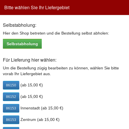
Bitte wählen Sie Ihr Liefergebiet
Toggle
navigation
Selbstabholung:
Impressum
Hier den Shop betreten und die Bestellung selbst abholen:
Selbstabholung
Mama Pizza Augsburg
Für Lieferung hier wählen:
Ebrahim Ebrahimi
Donauwörtherstr. 4
Um die Bestellung zügig bearbeiten zu können, wählen Sie bitte
86152 Augsburg
vorab Ihr Liefergebiet aus.
Telefon: +49 821 / 219 36 60
(ab 15,00 €)
86150
E-Mail:
e.ebrahimi@gmx.de
Steuernummer: 103/213/20533
(ab 15,00 €)
86152
Haftungsausschluss: Trotz sorgfältiger inhaltlicher Kontrolle
Innenstadt (ab 15,00 €)
86153
übernehmen wir keine Haftung für die Inhalte externer Links.
Für den Inhalt der verlinkten Seiten sind ausschließlich deren
Zentrum (ab 15,00 €)
86153
Betreiber verantwortlich. Irrtümer & Änderungen sind
vorbehalten. Verwendungen jeglicher Art oder