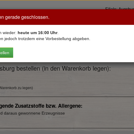
Filiale: Aug
en gerade geschlossen.
Neu bei Mama
Pizza
VEGAN
Pasta
Salate
Bur
n wieder:
heute um 16:00 Uhr
.
en jedoch trotzdem eine Vorbestellung abgeben.
hen
ellen
ch Wahl
urg bestellen (in den Warenkorb legen):
Warenkorb zu legen)
ende Zusatzstoffe bzw. Allergene:
und daraus gewonnene Erzeugnisse