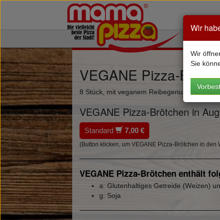
Wir hab
Wir öffne
Sie könn
VEGANE Pizza-Brötc
Vorbest
8 Stück, mit veganem Reibegenuss & Dip na
VEGANE Pizza-Brötchen in Augsb
Standard
7,00 €
(Button klicken, um VEGANE Pizza-Brötchen in den 
VEGANE Pizza-Brötchen enthält folg
a: Glutenhaltiges Getreide (Weizen) 
g: Soja