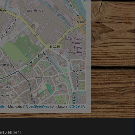
flet
| Map data ©
OpenStreetMap
contributors,
CC-BY-SA
ferzeiten