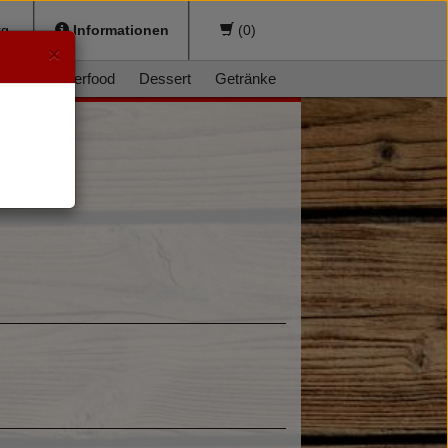
sburg
Informationen
(
0
)
×
ger
Fingerfood
Dessert
Getränke