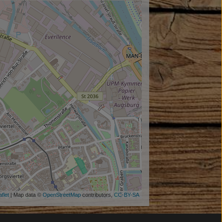
flet
| Map data ©
OpenStreetMap
contributors,
CC-BY-SA