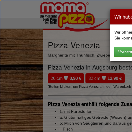
Wir hab
Wir öffne
Sie könn
Pizza Venezia
Vorbest
Margherita mit Thunfisch, Zwiebeln & Paprik
Pizza Venezia in Augsburg beste
26 cm
8,90 €
32 cm
12,90 €
(Button klicken, um Pizza Venezia in den Warenkorb
Pizza Venezia enthält folgende Zusa
1: mit Farbstoffen
a: Glutenhaltiges Getreide (Weizen) 
b: Milch von Saugtieren und daraus g
l: Fisch