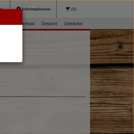
sburg
Informationen
(
0
)
×
ger
Fingerfood
Dessert
Getränke