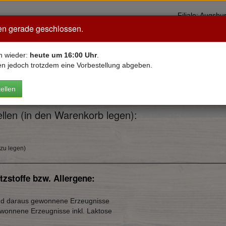
Filiale: Aug
en gerade geschlossen.
Neu bei Mama
Pizza
VEGAN
Pasta
Salate
Bur
n wieder:
heute um 16:00 Uhr
.
en jedoch trotzdem eine Vorbestellung abgeben.
ellen
a
llen (in den Warenkorb legen):
 zu legen)
tzstoffe bzw. Allergene:
und daraus gewonnene Erzeugnisse
ewonnene Erzeugnisse inkl. Laktose