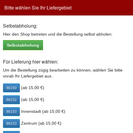
Bitte wählen Sie Ihr Liefergebiet
Toggle
navigation
Selbstabholung:
Pizza Carbonara
Hier den Shop betreten und die Bestellung selbst abholen:
Sauce Hollandaise, Käse, Bacon, Ei, Zwiebeln & Parmesan
Selbstabholung
Pizza Carbonara in Augsburg bestellen (in den
Warenkorb legen):
Für Lieferung hier wählen:
Um die Bestellung zügig bearbeiten zu können, wählen Sie bitte
26 cm
12,90 €
32 cm
16,90 €
vorab Ihr Liefergebiet aus.
(Button klicken, um Pizza Carbonara in den Warenkorb zu legen)
(ab 15,00 €)
86150
Pizza Carbonara enthält folgende Zusatzstoffe bzw.
(ab 15,00 €)
86152
Allergene:
2: mit Antioxidationsmittel
Innenstadt (ab 15,00 €)
86153
3: mit Konservierungsstoffen
a: Glutenhaltiges Getreide (Weizen) und daraus
Zentrum (ab 15,00 €)
86153
gewonnene Erzeugnisse