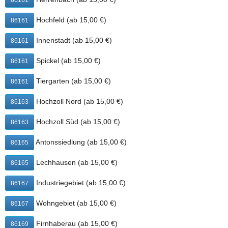
86161
Spickel, Stadtbergen, Steppach bei Augsburg, Tiergarten,
Wohngebiet, Zentrum
Hochfeld (ab 15,00 €)
86161
ab 20,00 €:
Innenstadt (ab 15,00 €)
86161
Neubergheim, Wellenburg
Natürlich kannst du Pizza Carbonara auch
Spickel (ab 15,00 €)
86161
direkt bei Mama Pizza Augsburg abholen.
Tiergarten (ab 15,00 €)
86161
Mama Pizza Augsburg
Hochzoll Nord (ab 15,00 €)
86163
Donauwörtherstr. 4
86152 Augsburg
Hochzoll Süd (ab 15,00 €)
86163
+
Antonssiedlung (ab 15,00 €)
86165
−
Lechhausen (ab 15,00 €)
86165
Industriegebiet (ab 15,00 €)
86167
Wohngebiet (ab 15,00 €)
86167
Firnhaberau (ab 15,00 €)
86169