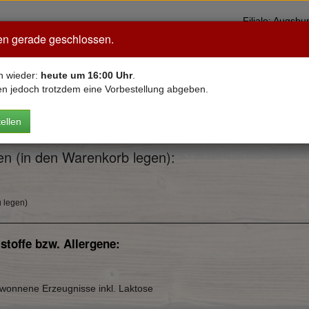
Filiale: Aug
en gerade geschlossen.
Neu bei Mama
Pizza
VEGAN
Pasta
Salate
Bur
n wieder:
heute um 16:00 Uhr
.
en jedoch trotzdem eine Vorbestellung abgeben.
ellen
eperoni
en (in den Warenkorb legen):
u legen)
stoffe bzw. Allergene:
ewonnene Erzeugnisse inkl. Laktose