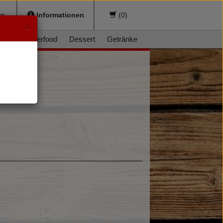
sburg
Informationen
(
0
)
×
ger
Fingerfood
Dessert
Getränke