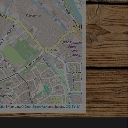
flet
| Map data ©
OpenStreetMap
contributors,
CC-BY-SA