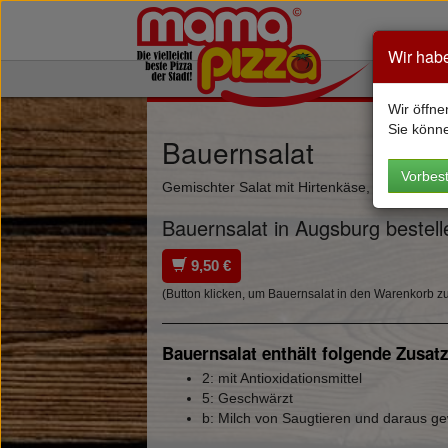
Wir hab
Wir öffne
Sie könn
Bauernsalat
Vorbest
Gemischter Salat mit Hirtenkäse, Oliven & P
Bauernsalat in Augsburg bestell
9,50 €
(Button klicken, um Bauernsalat in den Warenkorb z
Bauernsalat enthält folgende Zusatz
2: mit Antioxidationsmittel
5: Geschwärzt
b: Milch von Saugtieren und daraus g