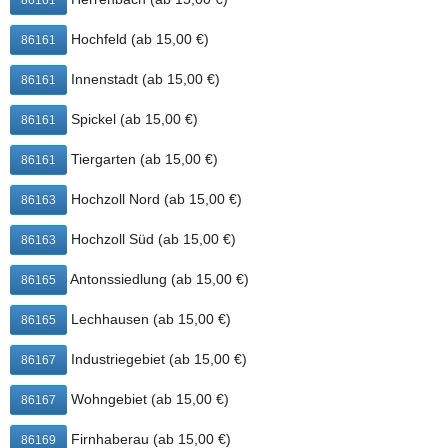
86161
Lechhausen, Neusäß, Oberhausen, Pfersee, Radaumühle,
Spickel, Stadtbergen, Steppach bei Augsburg, Tiergarten,
Hochfeld (ab 15,00 €)
86161
Wohngebiet, Zentrum
ab 20,00 €:
Innenstadt (ab 15,00 €)
86161
Neubergheim, Wellenburg
Spickel (ab 15,00 €)
86161
Natürlich kannst du 2 for 1 Parma auch direkt
Tiergarten (ab 15,00 €)
bei Mama Pizza Augsburg abholen.
86161
Mama Pizza Augsburg
Hochzoll Nord (ab 15,00 €)
86163
Donauwörtherstr. 4
Hochzoll Süd (ab 15,00 €)
86163
86152 Augsburg
Antonssiedlung (ab 15,00 €)
86165
+
−
Lechhausen (ab 15,00 €)
86165
Industriegebiet (ab 15,00 €)
86167
Wohngebiet (ab 15,00 €)
86167
Firnhaberau (ab 15,00 €)
86169