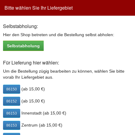
Bitte wählen Sie Ihr Liefergebiet
Toggle
navigation
Selbstabholung:
2 for 1 Parma
Hier den Shop betreten und die Bestellung selbst abholen:
Margherita mit Rucola, Seranoschinken & Parmesankäse (Grana
Selbstabholung
Padano)
1 Pizza wählen - 1 gleiche Pizza wird gratis geliefert
Für Lieferung hier wählen:
2 for 1 Parma in Augsburg bestellen (in den
Um die Bestellung zügig bearbeiten zu können, wählen Sie bitte
Warenkorb legen):
vorab Ihr Liefergebiet aus.
26 cm
13,90 €
32 cm
17,90 €
(ab 15,00 €)
86150
(Button klicken, um 2 for 1 Parma in den Warenkorb zu legen)
(ab 15,00 €)
86152
2 for 1 Parma enthält folgende Zusatzstoffe bzw.
Innenstadt (ab 15,00 €)
86153
Allergene:
1: mit Farbstoffen
Zentrum (ab 15,00 €)
86153
2: mit Antioxidationsmittel