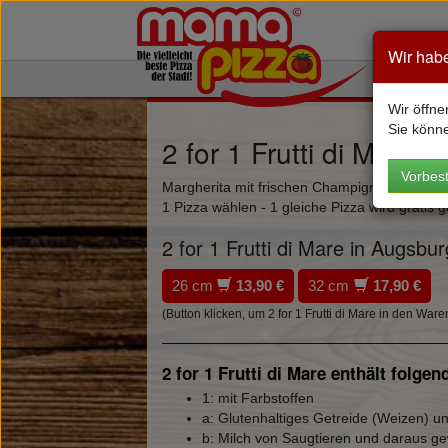
Wir hab
Wir öffne
Sie könn
2 for 1 Frutti di Mare
Vorbest
Margherita mit frischen Champignons, Thunf
1 Pizza wählen - 1 gleiche Pizza wird gratis ge
2 for 1 Frutti di Mare in Augsbu
26 cm
13,90 €
32 cm
17,90 €
(Button klicken, um 2 for 1 Frutti di Mare in den War
2 for 1 Frutti di Mare enthält folge
1: mit Farbstoffen
a: Glutenhaltiges Getreide (Weizen) 
b: Milch von Saugtieren und daraus g