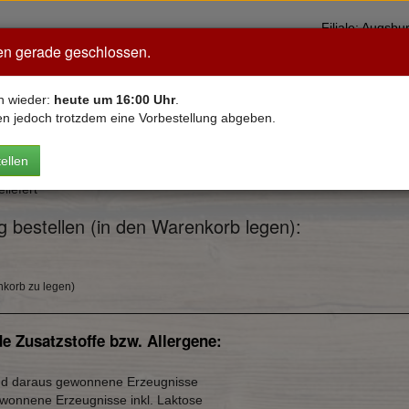
Filiale: Aug
en gerade geschlossen.
Neu bei Mama
Pizza
VEGAN
Pasta
Salate
Bur
n wieder:
heute um 16:00 Uhr
.
en jedoch trotzdem eine Vorbestellung abgeben.
ellen
isch, Shrimps & Meeresfrüchten
liefert
rg bestellen (in den Warenkorb legen):
enkorb zu legen)
nde Zusatzstoffe bzw. Allergene:
und daraus gewonnene Erzeugnisse
ewonnene Erzeugnisse inkl. Laktose