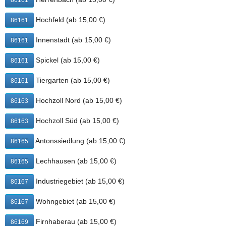
86161
Lechhausen, Neusäß, Oberhausen, Pfersee, Radaumühle,
Spickel, Stadtbergen, Steppach bei Augsburg, Tiergarten,
Hochfeld (ab 15,00 €)
86161
Wohngebiet, Zentrum
ab 20,00 €:
Innenstadt (ab 15,00 €)
86161
Neubergheim, Wellenburg
Spickel (ab 15,00 €)
86161
Natürlich kannst du 2 for 1 Carbonara auch
Tiergarten (ab 15,00 €)
direkt bei Mama Pizza Augsburg abholen.
86161
Mama Pizza Augsburg
Hochzoll Nord (ab 15,00 €)
86163
Donauwörtherstr. 4
Hochzoll Süd (ab 15,00 €)
86163
86152 Augsburg
Antonssiedlung (ab 15,00 €)
86165
+
−
Lechhausen (ab 15,00 €)
86165
Industriegebiet (ab 15,00 €)
86167
Wohngebiet (ab 15,00 €)
86167
Firnhaberau (ab 15,00 €)
86169