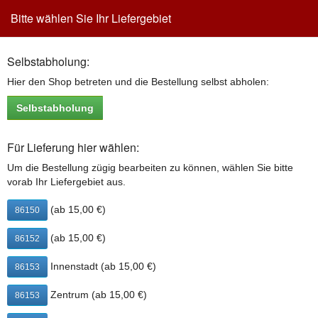
Bitte wählen Sie Ihr Liefergebiet
Toggle
navigation
Selbstabholung:
2 for 1 Carbonara
Hier den Shop betreten und die Bestellung selbst abholen:
Sauce Hollandaise, Käse, Bacon, Ei, Zwiebeln & Parmesan
Selbstabholung
1 Pizza wählen - 1 gleiche Pizza wird gratis geliefert
2 for 1 Carbonara in Augsburg bestellen (in
Für Lieferung hier wählen:
den Warenkorb legen):
Um die Bestellung zügig bearbeiten zu können, wählen Sie bitte
vorab Ihr Liefergebiet aus.
26 cm
12,90 €
32 cm
16,90 €
(Button klicken, um 2 for 1 Carbonara in den Warenkorb zu legen)
(ab 15,00 €)
86150
(ab 15,00 €)
86152
2 for 1 Carbonara enthält folgende Zusatzstoffe bzw.
Allergene:
Innenstadt (ab 15,00 €)
86153
2: mit Antioxidationsmittel
3: mit Konservierungsstoffen
Zentrum (ab 15,00 €)
86153
a: Glutenhaltiges Getreide (Weizen) und daraus